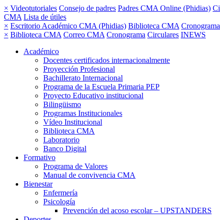
×
Videotutoriales
Consejo de padres
Padres CMA Online (Phidias)
Ci
CMA
Lista de útiles
×
Escritorio Académico CMA (Phidias)
Biblioteca CMA
Cronograma
×
Biblioteca CMA
Correo CMA
Cronograma
Circulares
INEWS
Académico
Docentes certificados internacionalmente
Proyección Profesional
Bachillerato Internacional
Programa de la Escuela Primaria PEP
Proyecto Educativo institucional
Bilingüismo
Programas Institucionales
Vídeo Institucional
Biblioteca CMA
Laboratorio
Banco Digital
Formativo
Programa de Valores
Manual de convivencia CMA
Bienestar
Enfermería
Psicología
Prevención del acoso escolar – UPSTANDERS
Deportes