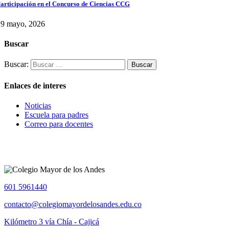
articipación en el Concurso de Ciencias CCG
29 mayo, 2026
Buscar
Buscar:
Enlaces de interes
Noticias
Escuela para padres
Correo para docentes
601 5961440
contacto@colegiomayordelosandes.edu.co
Kilómetro 3 vía Chía - Cajicá