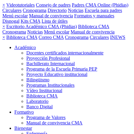
×
Videotutoriales
Consejo de padres
Padres CMA Online (Phidias)
Circulares
Cronograma
Directorio
Noticias
Escuela para padres
Menú escolar
Manual de convivencia
Formatos y manuales
Disnogal
Kits CMA
Lista de útiles
×
Escritorio Académico CMA (Phidias)
Biblioteca CMA
Cronograma
Noticias
Menú escolar
Manual de convivencia
×
Biblioteca CMA
Correo CMA
Cronograma
Circulares
INEWS
Académico
Docentes certificados internacionalmente
Proyección Profesional
Bachillerato Internacional
Programa de la Escuela Primaria PEP
Proyecto Educativo institucional
Bilingüismo
Programas Institucionales
Vídeo Institucional
Biblioteca CMA
Laboratorio
Banco Digital
Formativo
Programa de Valores
Manual de convivencia CMA
Bienestar
Enfermería