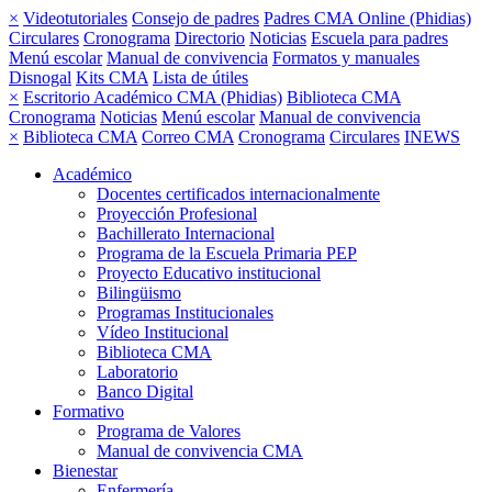
×
Videotutoriales
Consejo de padres
Padres CMA Online (Phidias)
Circulares
Cronograma
Directorio
Noticias
Escuela para padres
Menú escolar
Manual de convivencia
Formatos y manuales
Disnogal
Kits CMA
Lista de útiles
×
Escritorio Académico CMA (Phidias)
Biblioteca CMA
Cronograma
Noticias
Menú escolar
Manual de convivencia
×
Biblioteca CMA
Correo CMA
Cronograma
Circulares
INEWS
Académico
Docentes certificados internacionalmente
Proyección Profesional
Bachillerato Internacional
Programa de la Escuela Primaria PEP
Proyecto Educativo institucional
Bilingüismo
Programas Institucionales
Vídeo Institucional
Biblioteca CMA
Laboratorio
Banco Digital
Formativo
Programa de Valores
Manual de convivencia CMA
Bienestar
Enfermería