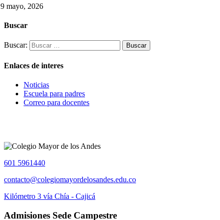
29 mayo, 2026
Buscar
Buscar:
Enlaces de interes
Noticias
Escuela para padres
Correo para docentes
601 5961440
contacto@colegiomayordelosandes.edu.co
Kilómetro 3 vía Chía - Cajicá
Admisiones Sede Campestre