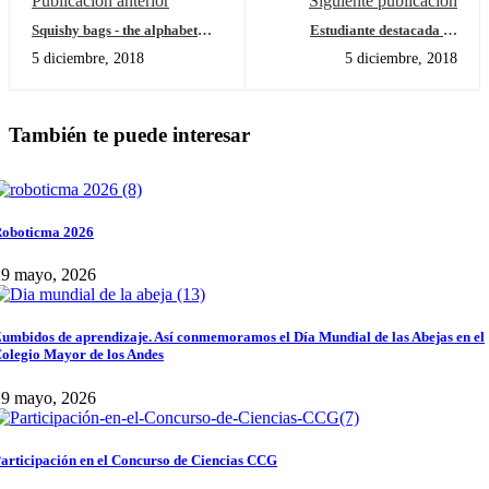
Publicación anterior
Siguiente publicación
Squishy bags - the alphabet
Estudiante destacada en
letters
patinaje
5 diciembre, 2018
5 diciembre, 2018
También te puede interesar
oboticma 2026
29 mayo, 2026
umbidos de aprendizaje. Así conmemoramos el Día Mundial de las Abejas en el
olegio Mayor de los Andes
29 mayo, 2026
articipación en el Concurso de Ciencias CCG