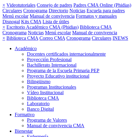
×
Videotutoriales
Consejo de padres
Padres CMA Online (Phidias)
Circulares
Cronograma
Directorio
Noticias
Escuela para padres
Menú escolar
Manual de convivencia
Formatos y manuales
Disnogal
Kits CMA
Lista de útiles
×
Escritorio Académico CMA (Phidias)
Biblioteca CMA
Cronograma
Noticias
Menú escolar
Manual de convivencia
×
Biblioteca CMA
Correo CMA
Cronograma
Circulares
INEWS
Académico
Docentes certificados internacionalmente
Proyección Profesional
Bachillerato Internacional
Programa de la Escuela Primaria PEP
Proyecto Educativo institucional
Bilingüismo
Programas Institucionales
Vídeo Institucional
Biblioteca CMA
Laboratorio
Banco Digital
Formativo
Programa de Valores
Manual de convivencia CMA
Bienestar
Enfermería