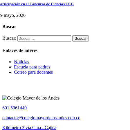
articipación en el Concurso de Ciencias CCG
29 mayo, 2026
Buscar
Buscar:
Enlaces de interes
Noticias
Escuela para padres
Correo para docentes
601 5961440
contacto@colegiomayordelosandes.edu.co
Kilómetro 3 vía Chía - Cajicá