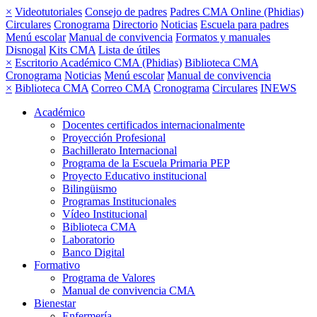
×
Videotutoriales
Consejo de padres
Padres CMA Online (Phidias)
Circulares
Cronograma
Directorio
Noticias
Escuela para padres
Menú escolar
Manual de convivencia
Formatos y manuales
Disnogal
Kits CMA
Lista de útiles
×
Escritorio Académico CMA (Phidias)
Biblioteca CMA
Cronograma
Noticias
Menú escolar
Manual de convivencia
×
Biblioteca CMA
Correo CMA
Cronograma
Circulares
INEWS
Académico
Docentes certificados internacionalmente
Proyección Profesional
Bachillerato Internacional
Programa de la Escuela Primaria PEP
Proyecto Educativo institucional
Bilingüismo
Programas Institucionales
Vídeo Institucional
Biblioteca CMA
Laboratorio
Banco Digital
Formativo
Programa de Valores
Manual de convivencia CMA
Bienestar
Enfermería