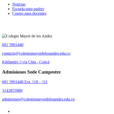
Noticias
Escuela para padres
Correo para docentes
601 5961440
contacto@colegiomayordelosandes.edu.co
Kilómetro 3 vía Chía - Cajicá
Admisiones Sede Campestre
601 5961440 Ext. 118 – 111
3142855989
admisiones@colegiomayordelosandes.edu.co