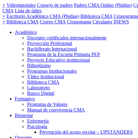
×
Videotutoriales
Consejo de padres
Padres CMA Online (Phidias)
Ci
CMA
Lista de útiles
×
Escritorio Académico CMA (Phidias)
Biblioteca CMA
Cronograma
×
Biblioteca CMA
Correo CMA
Cronograma
Circulares
INEWS
Académico
Docentes certificados internacionalmente
Proyección Profesional
Bachillerato Internacional
Programa de la Escuela Primaria PEP
Proyecto Educativo institucional
Bilingüismo
Programas Institucionales
Vídeo Institucional
Biblioteca CMA
Laboratorio
Banco Digital
Formativo
Programa de Valores
Manual de convivencia CMA
Bienestar
Enfermería
Psicología
Prevención del acoso escolar – UPSTANDERS
Deportes