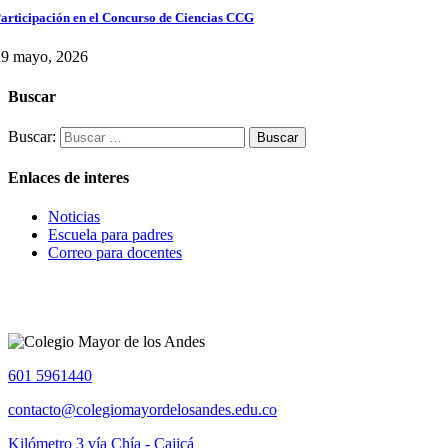
articipación en el Concurso de Ciencias CCG
29 mayo, 2026
Buscar
Buscar:
Enlaces de interes
Noticias
Escuela para padres
Correo para docentes
601 5961440
contacto@colegiomayordelosandes.edu.co
Kilómetro 3 vía Chía - Cajicá