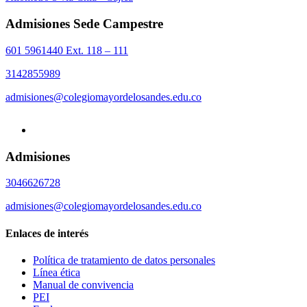
Admisiones Sede Campestre
601 5961440 Ext. 118 – 111
3142855989
admisiones@colegiomayordelosandes.edu.co
Admisiones
3046626728
admisiones@colegiomayordelosandes.edu.co
Enlaces de interés
Política de tratamiento de datos personales
Línea ética
Manual de convivencia
PEI