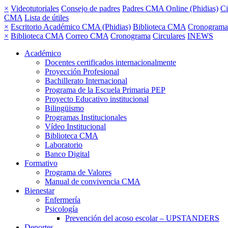
×
Videotutoriales
Consejo de padres
Padres CMA Online (Phidias)
Ci
CMA
Lista de útiles
×
Escritorio Académico CMA (Phidias)
Biblioteca CMA
Cronograma
×
Biblioteca CMA
Correo CMA
Cronograma
Circulares
INEWS
Académico
Docentes certificados internacionalmente
Proyección Profesional
Bachillerato Internacional
Programa de la Escuela Primaria PEP
Proyecto Educativo institucional
Bilingüismo
Programas Institucionales
Vídeo Institucional
Biblioteca CMA
Laboratorio
Banco Digital
Formativo
Programa de Valores
Manual de convivencia CMA
Bienestar
Enfermería
Psicología
Prevención del acoso escolar – UPSTANDERS
Deportes