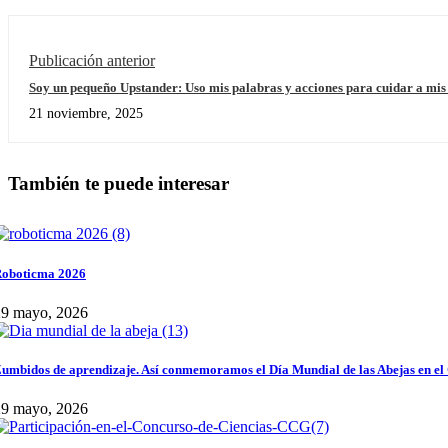
Publicación anterior
Soy un pequeño Upstander: Uso mis palabras y acciones para cuidar a mi
21 noviembre, 2025
También te puede interesar
oboticma 2026
29 mayo, 2026
umbidos de aprendizaje. Así conmemoramos el Día Mundial de las Abejas en el
29 mayo, 2026