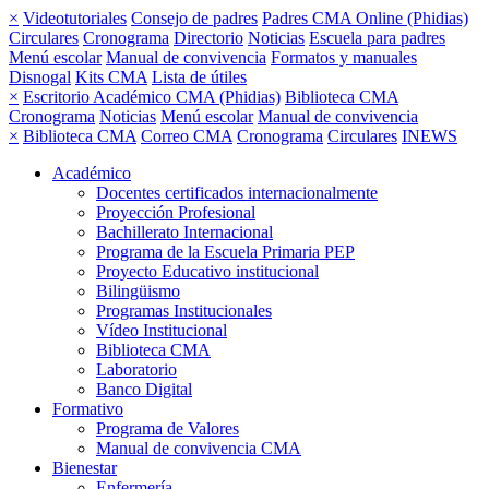
×
Videotutoriales
Consejo de padres
Padres CMA Online (Phidias)
Circulares
Cronograma
Directorio
Noticias
Escuela para padres
Menú escolar
Manual de convivencia
Formatos y manuales
Disnogal
Kits CMA
Lista de útiles
×
Escritorio Académico CMA (Phidias)
Biblioteca CMA
Cronograma
Noticias
Menú escolar
Manual de convivencia
×
Biblioteca CMA
Correo CMA
Cronograma
Circulares
INEWS
Académico
Docentes certificados internacionalmente
Proyección Profesional
Bachillerato Internacional
Programa de la Escuela Primaria PEP
Proyecto Educativo institucional
Bilingüismo
Programas Institucionales
Vídeo Institucional
Biblioteca CMA
Laboratorio
Banco Digital
Formativo
Programa de Valores
Manual de convivencia CMA
Bienestar
Enfermería