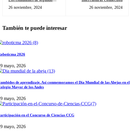
grado dieron apertura a la
26 noviembre, 2024
26 noviembre, 2024
tercera unidad de indagación,
a través de una actividad
provocadora muy dinámica.
También te puede interesar
oboticma 2026
29 mayo, 2026
umbidos de aprendizaje. Así conmemoramos el Día Mundial de las Abejas en el
olegio Mayor de los Andes
29 mayo, 2026
articipación en el Concurso de Ciencias CCG
29 mayo, 2026