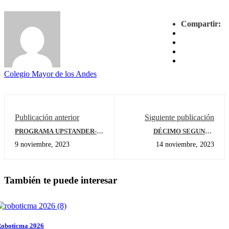
Compartir:
Colegio Mayor de los Andes
Publicación anterior
Siguiente publicación
PROGRAMA UPSTANDER-
DÉCIMO SEGUNDA
BE A BUDDY NOT A BULLY-
VERSIÓN DEL MODELO DE
9 noviembre, 2023
14 noviembre, 2023
PREESCOLAR
NACIONES UNIDAS
CMAMUN
También te puede interesar
oboticma 2026