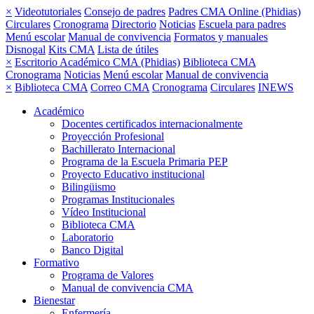
×
Videotutoriales
Consejo de padres
Padres CMA Online (Phidias)
Circulares
Cronograma
Directorio
Noticias
Escuela para padres
Menú escolar
Manual de convivencia
Formatos y manuales
Disnogal
Kits CMA
Lista de útiles
×
Escritorio Académico CMA (Phidias)
Biblioteca CMA
Cronograma
Noticias
Menú escolar
Manual de convivencia
×
Biblioteca CMA
Correo CMA
Cronograma
Circulares
INEWS
Académico
Docentes certificados internacionalmente
Proyección Profesional
Bachillerato Internacional
Programa de la Escuela Primaria PEP
Proyecto Educativo institucional
Bilingüismo
Programas Institucionales
Vídeo Institucional
Biblioteca CMA
Laboratorio
Banco Digital
Formativo
Programa de Valores
Manual de convivencia CMA
Bienestar
Enfermería