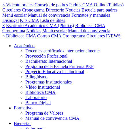
×
Videotutoriales
Consejo de padres
Padres CMA Online (Phidias)
Circulares
Cronograma
Directorio
Noticias
Escuela para padres
Menú escolar
Manual de convivencia
Formatos y manuales
Disnogal
Kits CMA
Lista de útiles
×
Escritorio Académico CMA (Phidias)
Biblioteca CMA
Cronograma
Noticias
Menú escolar
Manual de convivencia
×
Biblioteca CMA
Correo CMA
Cronograma
Circulares
INEWS
Académico
Docentes certificados internacionalmente
Proyección Profesional
Bachillerato Internacional
Programa de la Escuela Primaria PEP
Proyecto Educativo institucional
Bilingüismo
Programas Institucionales
Vídeo Institucional
Biblioteca CMA
Laboratorio
Banco Digital
Formativo
Programa de Valores
Manual de convivencia CMA
Bienestar
Enfermería