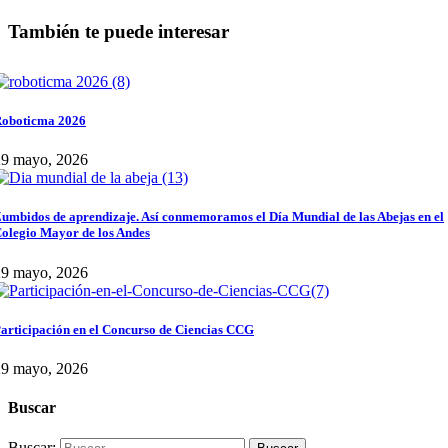
También te puede interesar
oboticma 2026
29 mayo, 2026
umbidos de aprendizaje. Así conmemoramos el Día Mundial de las Abejas en el
olegio Mayor de los Andes
29 mayo, 2026
articipación en el Concurso de Ciencias CCG
29 mayo, 2026
Buscar
Buscar: