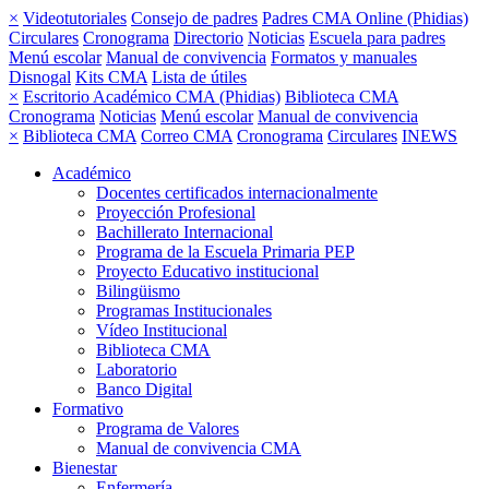
×
Videotutoriales
Consejo de padres
Padres CMA Online (Phidias)
Circulares
Cronograma
Directorio
Noticias
Escuela para padres
Menú escolar
Manual de convivencia
Formatos y manuales
Disnogal
Kits CMA
Lista de útiles
×
Escritorio Académico CMA (Phidias)
Biblioteca CMA
Cronograma
Noticias
Menú escolar
Manual de convivencia
×
Biblioteca CMA
Correo CMA
Cronograma
Circulares
INEWS
Académico
Docentes certificados internacionalmente
Proyección Profesional
Bachillerato Internacional
Programa de la Escuela Primaria PEP
Proyecto Educativo institucional
Bilingüismo
Programas Institucionales
Vídeo Institucional
Biblioteca CMA
Laboratorio
Banco Digital
Formativo
Programa de Valores
Manual de convivencia CMA
Bienestar
Enfermería