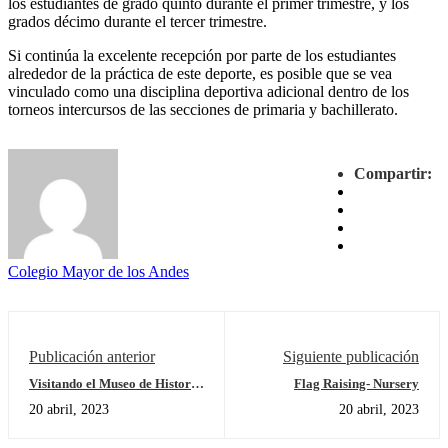
los estudiantes de grado quinto durante el primer trimestre, y los
grados décimo durante el tercer trimestre.
Si continúa la excelente recepción por parte de los estudiantes
alrededor de la práctica de este deporte, es posible que se vea
vinculado como una disciplina deportiva adicional dentro de los
torneos intercursos de las secciones de primaria y bachillerato.
Compartir:
Colegio Mayor de los Andes
Publicación anterior
Siguiente publicación
Visitando el Museo de Historia
Flag Raising- Nursery
Natural en Londres Visiting
20 abril, 2023
20 abril, 2023
the Natural History Museum of
London