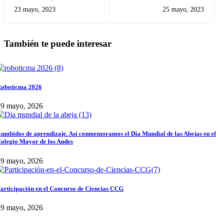
wonderful Hawaiian Day
COLEGIO MAYOR DE LOS
23 mayo, 2023
25 mayo, 2023
ANDES 2023
También te puede interesar
oboticma 2026
29 mayo, 2026
umbidos de aprendizaje. Así conmemoramos el Día Mundial de las Abejas en el
olegio Mayor de los Andes
29 mayo, 2026
articipación en el Concurso de Ciencias CCG
29 mayo, 2026