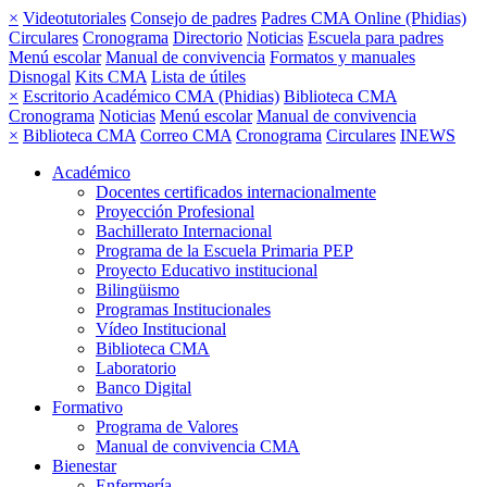
×
Videotutoriales
Consejo de padres
Padres CMA Online (Phidias)
Circulares
Cronograma
Directorio
Noticias
Escuela para padres
Menú escolar
Manual de convivencia
Formatos y manuales
Disnogal
Kits CMA
Lista de útiles
×
Escritorio Académico CMA (Phidias)
Biblioteca CMA
Cronograma
Noticias
Menú escolar
Manual de convivencia
×
Biblioteca CMA
Correo CMA
Cronograma
Circulares
INEWS
Académico
Docentes certificados internacionalmente
Proyección Profesional
Bachillerato Internacional
Programa de la Escuela Primaria PEP
Proyecto Educativo institucional
Bilingüismo
Programas Institucionales
Vídeo Institucional
Biblioteca CMA
Laboratorio
Banco Digital
Formativo
Programa de Valores
Manual de convivencia CMA
Bienestar
Enfermería