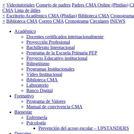
×
Videotutoriales
Consejo de padres
Padres CMA Online (Phidias)
Ci
CMA
Lista de útiles
×
Escritorio Académico CMA (Phidias)
Biblioteca CMA
Cronograma
×
Biblioteca CMA
Correo CMA
Cronograma
Circulares
INEWS
Académico
Docentes certificados internacionalmente
Proyección Profesional
Bachillerato Internacional
Programa de la Escuela Primaria PEP
Proyecto Educativo institucional
Bilingüismo
Programas Institucionales
Vídeo Institucional
Biblioteca CMA
Laboratorio
Banco Digital
Formativo
Programa de Valores
Manual de convivencia CMA
Bienestar
Enfermería
Psicología
Prevención del acoso escolar – UPSTANDERS
Deportes