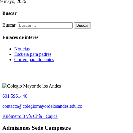
29 mayo, 2026
Buscar
Buscar:
Enlaces de interes
Noticias
Escuela para padres
Correo para docentes
601 5961440
contacto@colegiomayordelosandes.edu.co
Kilómetro 3 vía Chía - Cajicá
Admisiones Sede Campestre