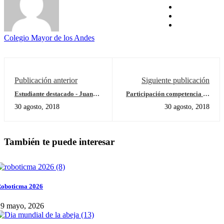
Colegio Mayor de los Andes
Publicación anterior
Siguiente publicación
Estudiante destacado - Juan
Participación competencia de
Martín Maldonado - 3A
porras hermanas Donoso 5a -
30 agosto, 2018
30 agosto, 2018
6c
También te puede interesar
oboticma 2026
29 mayo, 2026