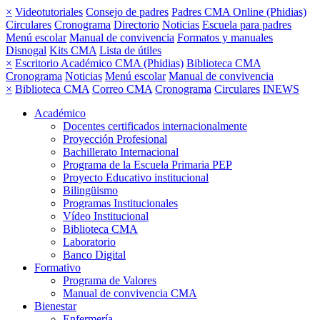
×
Videotutoriales
Consejo de padres
Padres CMA Online (Phidias)
Circulares
Cronograma
Directorio
Noticias
Escuela para padres
Menú escolar
Manual de convivencia
Formatos y manuales
Disnogal
Kits CMA
Lista de útiles
×
Escritorio Académico CMA (Phidias)
Biblioteca CMA
Cronograma
Noticias
Menú escolar
Manual de convivencia
×
Biblioteca CMA
Correo CMA
Cronograma
Circulares
INEWS
Académico
Docentes certificados internacionalmente
Proyección Profesional
Bachillerato Internacional
Programa de la Escuela Primaria PEP
Proyecto Educativo institucional
Bilingüismo
Programas Institucionales
Vídeo Institucional
Biblioteca CMA
Laboratorio
Banco Digital
Formativo
Programa de Valores
Manual de convivencia CMA
Bienestar
Enfermería