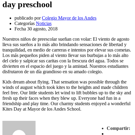
day preschool
publicado por
Colegio Mayor de los Andes
Categorías
Noticias
Fecha
30 agosto, 2018
Nuestros niños de preescolar sueñan con volar: El viento de agosto
lleva sus sueños a lo más alto brindando sensaciones de libertad y
tranquilidad, en medio de carreras e intentos por elevar sus cometas.
Los más pequeños piden al viento llevar sus burbujas a lo más alto
del cielo y salpicar sus caritas con la frescura del agua. Todos se
divierten en el espacio del juego y la amistad. Nuestros estudiantes
disfrutaron de un día grandioso en su amado colegio.
Kids dream about flying. That sensation was possible through the
winds of august which took kites to the heights and made children
feel free. Our little students let wind to lift bubbles up to the sky and
fresh up their faces when they blew up. Everyone had fun in a
friendship and play time. Our charmy students enjoyed a wonderful
Kites Day at Mayor de los Andes School.
Compartir: