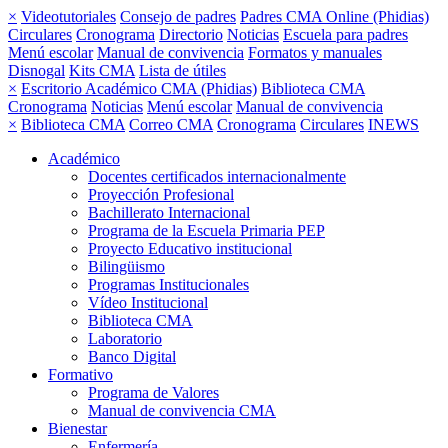
×
Videotutoriales
Consejo de padres
Padres CMA Online (Phidias)
Circulares
Cronograma
Directorio
Noticias
Escuela para padres
Menú escolar
Manual de convivencia
Formatos y manuales
Disnogal
Kits CMA
Lista de útiles
×
Escritorio Académico CMA (Phidias)
Biblioteca CMA
Cronograma
Noticias
Menú escolar
Manual de convivencia
×
Biblioteca CMA
Correo CMA
Cronograma
Circulares
INEWS
Académico
Docentes certificados internacionalmente
Proyección Profesional
Bachillerato Internacional
Programa de la Escuela Primaria PEP
Proyecto Educativo institucional
Bilingüismo
Programas Institucionales
Vídeo Institucional
Biblioteca CMA
Laboratorio
Banco Digital
Formativo
Programa de Valores
Manual de convivencia CMA
Bienestar
Enfermería