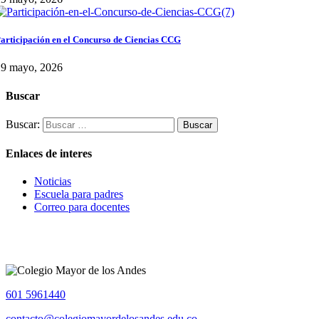
articipación en el Concurso de Ciencias CCG
29 mayo, 2026
Buscar
Buscar:
Enlaces de interes
Noticias
Escuela para padres
Correo para docentes
601 5961440
contacto@colegiomayordelosandes.edu.co