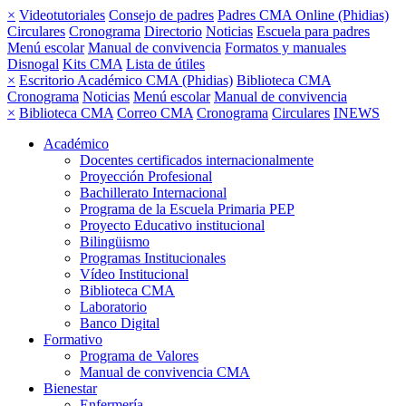
×
Videotutoriales
Consejo de padres
Padres CMA Online (Phidias)
Circulares
Cronograma
Directorio
Noticias
Escuela para padres
Menú escolar
Manual de convivencia
Formatos y manuales
Disnogal
Kits CMA
Lista de útiles
×
Escritorio Académico CMA (Phidias)
Biblioteca CMA
Cronograma
Noticias
Menú escolar
Manual de convivencia
×
Biblioteca CMA
Correo CMA
Cronograma
Circulares
INEWS
Académico
Docentes certificados internacionalmente
Proyección Profesional
Bachillerato Internacional
Programa de la Escuela Primaria PEP
Proyecto Educativo institucional
Bilingüismo
Programas Institucionales
Vídeo Institucional
Biblioteca CMA
Laboratorio
Banco Digital
Formativo
Programa de Valores
Manual de convivencia CMA
Bienestar
Enfermería