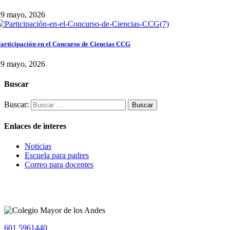
29 mayo, 2026
articipación en el Concurso de Ciencias CCG
29 mayo, 2026
Buscar
Buscar:
Enlaces de interes
Noticias
Escuela para padres
Correo para docentes
601 5961440