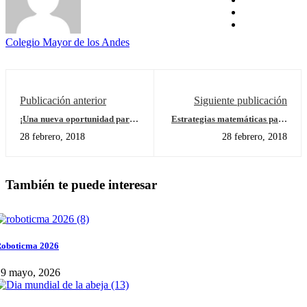
Colegio Mayor de los Andes
Publicación anterior
Siguiente publicación
¡Una nueva oportunidad para
Estrategias matemáticas para
sonreír juntos: Visitamos otra
multiplicación 2° Grado
28 febrero, 2018
28 febrero, 2018
vez a los abuelitos del Hogar
del Anciano San Rafael!
También te puede interesar
oboticma 2026
29 mayo, 2026