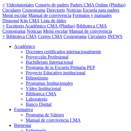
×
Videotutoriales
Consejo de padres
Padres CMA Online (Phidias)
Circulares
Cronograma
Directorio
Noticias
Escuela para padres
Menú escolar
Manual de convivencia
Formatos y manuales
Disnogal
Kits CMA
Lista de útiles
×
Escritorio Académico CMA (Phidias)
Biblioteca CMA
Cronograma
Noticias
Menú escolar
Manual de convivencia
×
Biblioteca CMA
Correo CMA
Cronograma
Circulares
INEWS
Académico
Docentes certificados internacionalmente
Proyección Profesional
Bachillerato Internacional
Programa de la Escuela Primaria PEP
Proyecto Educativo institucional
Bilingüismo
Programas Institucionales
Vídeo Institucional
Biblioteca CMA
Laboratorio
Banco Digital
Formativo
Programa de Valores
Manual de convivencia CMA
Bienestar
Enfermería