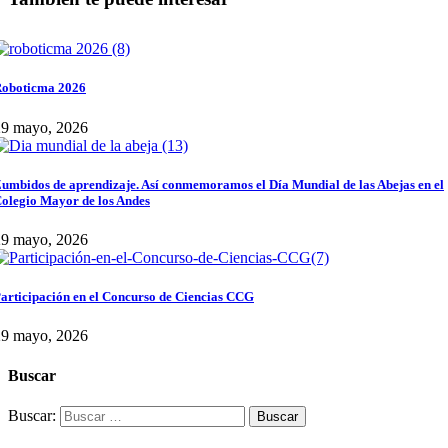
oboticma 2026
29 mayo, 2026
umbidos de aprendizaje. Así conmemoramos el Día Mundial de las Abejas en el
olegio Mayor de los Andes
29 mayo, 2026
articipación en el Concurso de Ciencias CCG
29 mayo, 2026
Buscar
Buscar: