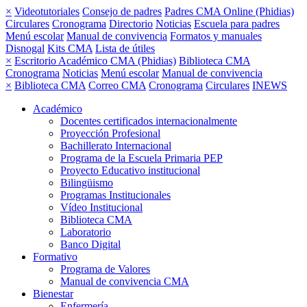
×
Videotutoriales
Consejo de padres
Padres CMA Online (Phidias)
Circulares
Cronograma
Directorio
Noticias
Escuela para padres
Menú escolar
Manual de convivencia
Formatos y manuales
Disnogal
Kits CMA
Lista de útiles
×
Escritorio Académico CMA (Phidias)
Biblioteca CMA
Cronograma
Noticias
Menú escolar
Manual de convivencia
×
Biblioteca CMA
Correo CMA
Cronograma
Circulares
INEWS
Académico
Docentes certificados internacionalmente
Proyección Profesional
Bachillerato Internacional
Programa de la Escuela Primaria PEP
Proyecto Educativo institucional
Bilingüismo
Programas Institucionales
Vídeo Institucional
Biblioteca CMA
Laboratorio
Banco Digital
Formativo
Programa de Valores
Manual de convivencia CMA
Bienestar
Enfermería