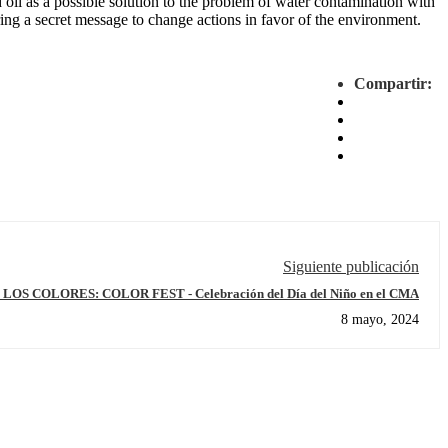
 oil as a possible solution to the problem of water contamination with
ring a secret message to change actions in favor of the environment.
Compartir:
Siguiente publicación
PARA LOS NIÑOS, LOS COLORES: COLOR FEST - Celebración del Día del Niño en el CMA
8 mayo, 2024