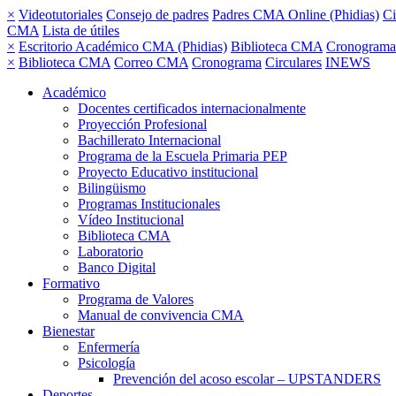
×
Videotutoriales
Consejo de padres
Padres CMA Online (Phidias)
Ci
CMA
Lista de útiles
×
Escritorio Académico CMA (Phidias)
Biblioteca CMA
Cronograma
×
Biblioteca CMA
Correo CMA
Cronograma
Circulares
INEWS
Académico
Docentes certificados internacionalmente
Proyección Profesional
Bachillerato Internacional
Programa de la Escuela Primaria PEP
Proyecto Educativo institucional
Bilingüismo
Programas Institucionales
Vídeo Institucional
Biblioteca CMA
Laboratorio
Banco Digital
Formativo
Programa de Valores
Manual de convivencia CMA
Bienestar
Enfermería
Psicología
Prevención del acoso escolar – UPSTANDERS
Deportes