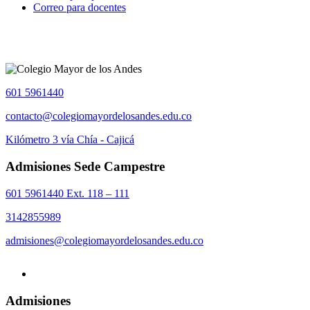
Correo para docentes
601 5961440
contacto@colegiomayordelosandes.edu.co
Kilómetro 3 vía Chía - Cajicá
Admisiones Sede Campestre
601 5961440 Ext. 118 – 111
3142855989
admisiones@colegiomayordelosandes.edu.co
Admisiones