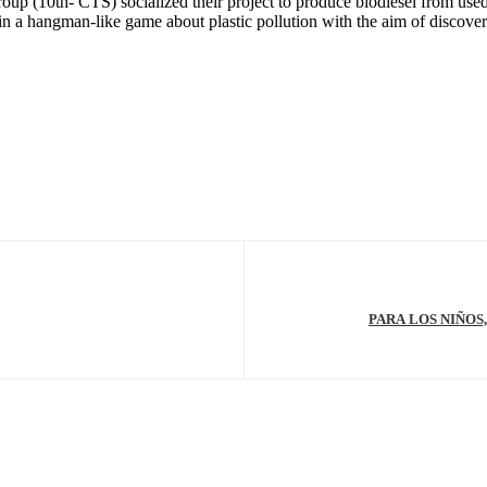
oup (10th- CTS) socialized their project to produce biodiesel from used
ed in a hangman-like game about plastic pollution with the aim of discove