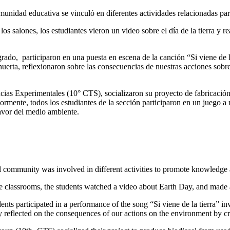
nidad educativa se vinculó en diferentes actividades relacionadas pa
os salones, los estudiantes vieron un video sobre el día de la tierra y r
grado, participaron en una puesta en escena de la canción “Si viene de l
huerta, reflexionaron sobre las consecuencias de nuestras acciones sob
ncias Experimentales (10° CTS), socializaron su proyecto de fabricación
ormente, todos los estudiantes de la sección participaron en un juego a
favor del medio ambiente.
 community was involved in different activities to promote knowledge 
e classrooms, the students watched a video about Earth Day, and made a 
udents participated in a performance of the song “Si viene de la tierra” 
y reflected on the consequences of our actions on the environment by crea