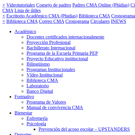
×
Videotutoriales
Consejo de padres
Padres CMA Online (Phidias)
Ci
CMA
Lista de útiles
×
Escritorio Académico CMA (Phidias)
Biblioteca CMA
Cronograma
×
Biblioteca CMA
Correo CMA
Cronograma
Circulares
INEWS
Académico
Docentes certificados internacionalmente
Proyección Profesional
Bachillerato Internacional
Programa de la Escuela Primaria PEP
Proyecto Educativo institucional
Bilingüismo
Programas Institucionales
Vídeo Institucional
Biblioteca CMA
Laboratorio
Banco Digital
Formativo
Programa de Valores
Manual de convivencia CMA
Bienestar
Enfermería
Psicología
Prevención del acoso escolar – UPSTANDERS
Deportes