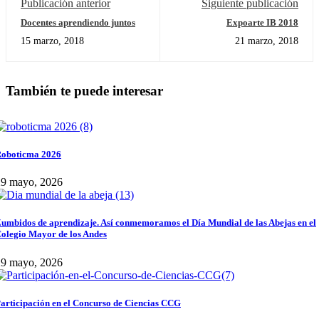
Publicación anterior
Siguiente publicación
Docentes aprendiendo juntos
Expoarte IB 2018
15 marzo, 2018
21 marzo, 2018
También te puede interesar
oboticma 2026
29 mayo, 2026
umbidos de aprendizaje. Así conmemoramos el Día Mundial de las Abejas en el
olegio Mayor de los Andes
29 mayo, 2026
articipación en el Concurso de Ciencias CCG