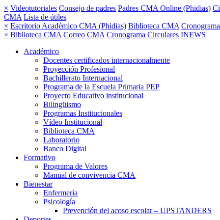
×
Videotutoriales
Consejo de padres
Padres CMA Online (Phidias)
Ci
CMA
Lista de útiles
×
Escritorio Académico CMA (Phidias)
Biblioteca CMA
Cronograma
×
Biblioteca CMA
Correo CMA
Cronograma
Circulares
INEWS
Académico
Docentes certificados internacionalmente
Proyección Profesional
Bachillerato Internacional
Programa de la Escuela Primaria PEP
Proyecto Educativo institucional
Bilingüismo
Programas Institucionales
Vídeo Institucional
Biblioteca CMA
Laboratorio
Banco Digital
Formativo
Programa de Valores
Manual de convivencia CMA
Bienestar
Enfermería
Psicología
Prevención del acoso escolar – UPSTANDERS
Deportes