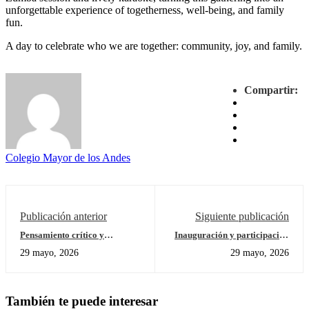
unforgettable experience of togetherness, well-being, and family
fun.
A day to celebrate who we are together: community, joy, and family.
Compartir:
Colegio Mayor de los Andes
Publicación anterior
Siguiente publicación
Pensamiento crítico y
Inauguración y participación
argumentación: El Colegio
en los Juegos Intercolegiados
29 mayo, 2026
29 mayo, 2026
Mayor de los Andes celebró su
Municipales 2026
Foro de Filosofía
También te puede interesar