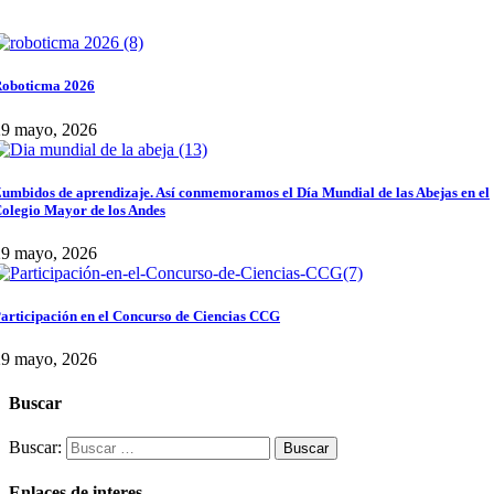
oboticma 2026
29 mayo, 2026
umbidos de aprendizaje. Así conmemoramos el Día Mundial de las Abejas en el
olegio Mayor de los Andes
29 mayo, 2026
articipación en el Concurso de Ciencias CCG
29 mayo, 2026
Buscar
Buscar:
Enlaces de interes