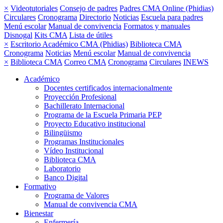
×
Videotutoriales
Consejo de padres
Padres CMA Online (Phidias)
Circulares
Cronograma
Directorio
Noticias
Escuela para padres
Menú escolar
Manual de convivencia
Formatos y manuales
Disnogal
Kits CMA
Lista de útiles
×
Escritorio Académico CMA (Phidias)
Biblioteca CMA
Cronograma
Noticias
Menú escolar
Manual de convivencia
×
Biblioteca CMA
Correo CMA
Cronograma
Circulares
INEWS
Académico
Docentes certificados internacionalmente
Proyección Profesional
Bachillerato Internacional
Programa de la Escuela Primaria PEP
Proyecto Educativo institucional
Bilingüismo
Programas Institucionales
Vídeo Institucional
Biblioteca CMA
Laboratorio
Banco Digital
Formativo
Programa de Valores
Manual de convivencia CMA
Bienestar
Enfermería