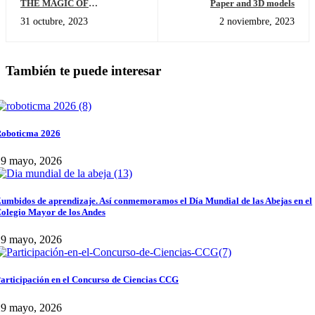
THE MAGIC OF
Paper and 3D models
TEAMWORK.
31 octubre, 2023
2 noviembre, 2023
También te puede interesar
oboticma 2026
29 mayo, 2026
umbidos de aprendizaje. Así conmemoramos el Día Mundial de las Abejas en el
olegio Mayor de los Andes
29 mayo, 2026
articipación en el Concurso de Ciencias CCG
29 mayo, 2026