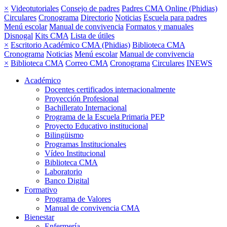
×
Videotutoriales
Consejo de padres
Padres CMA Online (Phidias)
Circulares
Cronograma
Directorio
Noticias
Escuela para padres
Menú escolar
Manual de convivencia
Formatos y manuales
Disnogal
Kits CMA
Lista de útiles
×
Escritorio Académico CMA (Phidias)
Biblioteca CMA
Cronograma
Noticias
Menú escolar
Manual de convivencia
×
Biblioteca CMA
Correo CMA
Cronograma
Circulares
INEWS
Académico
Docentes certificados internacionalmente
Proyección Profesional
Bachillerato Internacional
Programa de la Escuela Primaria PEP
Proyecto Educativo institucional
Bilingüismo
Programas Institucionales
Vídeo Institucional
Biblioteca CMA
Laboratorio
Banco Digital
Formativo
Programa de Valores
Manual de convivencia CMA
Bienestar
Enfermería