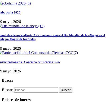
oboticma 2026
29 mayo, 2026
umbidos de aprendizaje. Así conmemoramos el Día Mundial de las Abejas en el
olegio Mayor de los Andes
29 mayo, 2026
articipación en el Concurso de Ciencias CCG
29 mayo, 2026
Buscar
Buscar:
Enlaces de interes