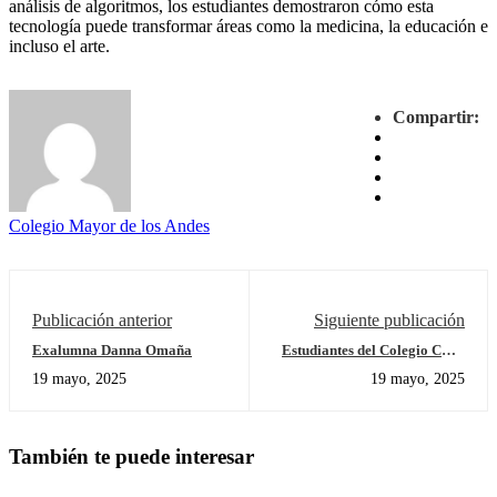
análisis de algoritmos, los estudiantes demostraron cómo esta
tecnología puede transformar áreas como la medicina, la educación e
incluso el arte.
Compartir:
Colegio Mayor de los Andes
Publicación anterior
Siguiente publicación
Exalumna Danna Omaña
Estudiantes del Colegio CMA
se destacan en la Olimpiada
19 mayo, 2025
19 mayo, 2025
colombiana de Matemáticas
También te puede interesar