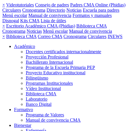
×
Videotutoriales
Consejo de padres
Padres CMA Online (Phidias)
Circulares
Cronograma
Directorio
Noticias
Escuela para padres
Menú escolar
Manual de convivencia
Formatos y manuales
Disnogal
Kits CMA
Lista de útiles
×
Escritorio Académico CMA (Phidias)
Biblioteca CMA
Cronograma
Noticias
Menú escolar
Manual de convivencia
×
Biblioteca CMA
Correo CMA
Cronograma
Circulares
INEWS
Académico
Docentes certificados internacionalmente
Proyección Profesional
Bachillerato Internacional
Programa de la Escuela Primaria PEP
Proyecto Educativo institucional
Bilingüismo
Programas Institucionales
Vídeo Institucional
Biblioteca CMA
Laboratorio
Banco Digital
Formativo
Programa de Valores
Manual de convivencia CMA
Bienestar
Enfermería