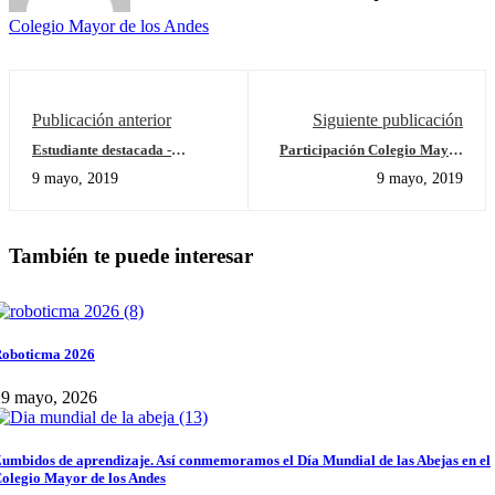
Colegio Mayor de los Andes
Publicación anterior
Siguiente publicación
Estudiante destacada -
Participación Colegio Mayor
Valentina Acevedo 3C
de los Andes torneos
9 mayo, 2019
9 mayo, 2019
ASOCOLDEP
También te puede interesar
oboticma 2026
29 mayo, 2026
umbidos de aprendizaje. Así conmemoramos el Día Mundial de las Abejas en el
olegio Mayor de los Andes