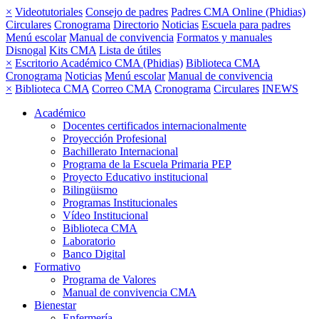
×
Videotutoriales
Consejo de padres
Padres CMA Online (Phidias)
Circulares
Cronograma
Directorio
Noticias
Escuela para padres
Menú escolar
Manual de convivencia
Formatos y manuales
Disnogal
Kits CMA
Lista de útiles
×
Escritorio Académico CMA (Phidias)
Biblioteca CMA
Cronograma
Noticias
Menú escolar
Manual de convivencia
×
Biblioteca CMA
Correo CMA
Cronograma
Circulares
INEWS
Académico
Docentes certificados internacionalmente
Proyección Profesional
Bachillerato Internacional
Programa de la Escuela Primaria PEP
Proyecto Educativo institucional
Bilingüismo
Programas Institucionales
Vídeo Institucional
Biblioteca CMA
Laboratorio
Banco Digital
Formativo
Programa de Valores
Manual de convivencia CMA
Bienestar
Enfermería