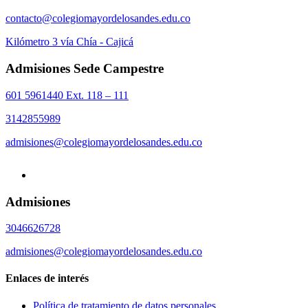
contacto@colegiomayordelosandes.edu.co
Kilómetro 3 vía Chía - Cajicá
Admisiones Sede Campestre
601 5961440 Ext. 118 – 111
3142855989
admisiones@colegiomayordelosandes.edu.co
Admisiones
3046626728
admisiones@colegiomayordelosandes.edu.co
Enlaces de interés
Política de tratamiento de datos personales