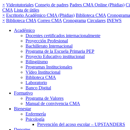
×
Videotutoriales
Consejo de padres
Padres CMA Online (Phidias)
Ci
CMA
Lista de útiles
×
Escritorio Académico CMA (Phidias)
Biblioteca CMA
Cronograma
×
Biblioteca CMA
Correo CMA
Cronograma
Circulares
INEWS
Académico
Docentes certificados internacionalmente
Proyección Profesional
Bachillerato Internacional
Programa de la Escuela Primaria PEP
Proyecto Educativo institucional
Bilingüismo
Programas Institucionales
Vídeo Institucional
Biblioteca CMA
Laboratorio
Banco Digital
Formativo
Programa de Valores
Manual de convivencia CMA
Bienestar
Enfermería
Psicología
Prevención del acoso escolar – UPSTANDERS
Deportes