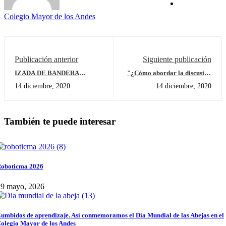
Colegio Mayor de los Andes
Publicación anterior
Siguiente publicación
IZADA DE BANDERA
"¿Cómo abordar la discusión
GRADO PRIMERO -
en el ensayo de TdC?"
14 diciembre, 2020
14 diciembre, 2020
THANKSGIVING DAY
También te puede interesar
oboticma 2026
29 mayo, 2026
umbidos de aprendizaje. Así conmemoramos el Día Mundial de las Abejas en el
olegio Mayor de los Andes