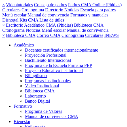
×
Videotutoriales
Consejo de padres
Padres CMA Online (Phidias)
Circulares
Cronograma
Directorio
Noticias
Escuela para padres
Menú escolar
Manual de convivencia
Formatos y manuales
Disnogal
Kits CMA
Lista de útiles
×
Escritorio Académico CMA (Phidias)
Biblioteca CMA
Cronograma
Noticias
Menú escolar
Manual de convivencia
×
Biblioteca CMA
Correo CMA
Cronograma
Circulares
INEWS
Académico
Docentes certificados internacionalmente
Proyección Profesional
Bachillerato Internacional
Programa de la Escuela Primaria PEP
Proyecto Educativo institucional
Bilingüismo
Programas Institucionales
Vídeo Institucional
Biblioteca CMA
Laboratorio
Banco Digital
Formativo
Programa de Valores
Manual de convivencia CMA
Bienestar
Enfermería