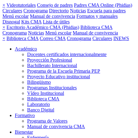
×
Videotutoriales
Consejo de padres
Padres CMA Online (Phidias)
Circulares
Cronograma
Directorio
Noticias
Escuela para padres
Menú escolar
Manual de convivencia
Formatos y manuales
Disnogal
Kits CMA
Lista de útiles
×
Escritorio Académico CMA (Phidias)
Biblioteca CMA
Cronograma
Noticias
Menú escolar
Manual de convivencia
×
Biblioteca CMA
Correo CMA
Cronograma
Circulares
INEWS
Académico
Docentes certificados internacionalmente
Proyección Profesional
Bachillerato Internacional
Programa de la Escuela Primaria PEP
Proyecto Educativo institucional
Bilingüismo
Programas Institucionales
Vídeo Institucional
Biblioteca CMA
Laboratorio
Banco Digital
Formativo
Programa de Valores
Manual de convivencia CMA
Bienestar
Enfermería