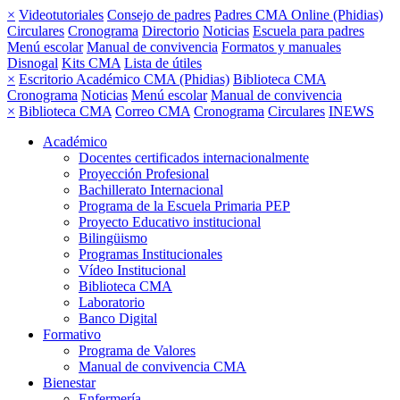
×
Videotutoriales
Consejo de padres
Padres CMA Online (Phidias)
Circulares
Cronograma
Directorio
Noticias
Escuela para padres
Menú escolar
Manual de convivencia
Formatos y manuales
Disnogal
Kits CMA
Lista de útiles
×
Escritorio Académico CMA (Phidias)
Biblioteca CMA
Cronograma
Noticias
Menú escolar
Manual de convivencia
×
Biblioteca CMA
Correo CMA
Cronograma
Circulares
INEWS
Académico
Docentes certificados internacionalmente
Proyección Profesional
Bachillerato Internacional
Programa de la Escuela Primaria PEP
Proyecto Educativo institucional
Bilingüismo
Programas Institucionales
Vídeo Institucional
Biblioteca CMA
Laboratorio
Banco Digital
Formativo
Programa de Valores
Manual de convivencia CMA
Bienestar
Enfermería