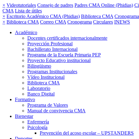
×
Videotutoriales
Consejo de padres
Padres CMA Online (Phidias)
Ci
CMA
Lista de útiles
×
Escritorio Académico CMA (Phidias)
Biblioteca CMA
Cronograma
×
Biblioteca CMA
Correo CMA
Cronograma
Circulares
INEWS
Académico
Docentes certificados internacionalmente
Proyección Profesional
Bachillerato Internacional
Programa de la Escuela Primaria PEP
Proyecto Educativo institucional
Bilingüismo
Programas Institucionales
Vídeo Institucional
Biblioteca CMA
Laboratorio
Banco Digital
Formativo
Programa de Valores
Manual de convivencia CMA
Bienestar
Enfermería
Psicología
Prevención del acoso escolar – UPSTANDERS
Deportes