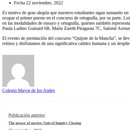
Fecha
22 noviembre, 2022
Es motivo de gran alegría que nuestros estudiantes sigan sumando u
ocupar el primer puesto en el concurso de ortografía, por su parte, Lu
en las modalidades de ensayo y ortografía, quienes también represen
Paula Ladino Guinard 6B, María Zareth Piragauta 7C, Salomé Arena
El evento de premiación del concurso “Quijote de la Mancha”, se llev
reímos y disfrutamos de una significativa calidez humana y un despliegu
Colegio Mayor de los Andes
Publicación anterior
The power of stories: Unit of Inquiry Closing