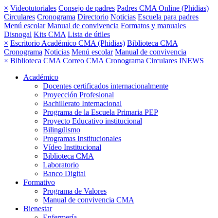
×
Videotutoriales
Consejo de padres
Padres CMA Online (Phidias)
Circulares
Cronograma
Directorio
Noticias
Escuela para padres
Menú escolar
Manual de convivencia
Formatos y manuales
Disnogal
Kits CMA
Lista de útiles
×
Escritorio Académico CMA (Phidias)
Biblioteca CMA
Cronograma
Noticias
Menú escolar
Manual de convivencia
×
Biblioteca CMA
Correo CMA
Cronograma
Circulares
INEWS
Académico
Docentes certificados internacionalmente
Proyección Profesional
Bachillerato Internacional
Programa de la Escuela Primaria PEP
Proyecto Educativo institucional
Bilingüismo
Programas Institucionales
Vídeo Institucional
Biblioteca CMA
Laboratorio
Banco Digital
Formativo
Programa de Valores
Manual de convivencia CMA
Bienestar
Enfermería