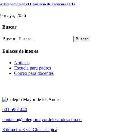
articipación en el Concurso de Ciencias CCG
29 mayo, 2026
Buscar
Buscar:
Enlaces de interes
Noticias
Escuela para padres
Correo para docentes
601 5961440
contacto@colegiomayordelosandes.edu.co
Kilómetro 3 vía Chía - Cajicá