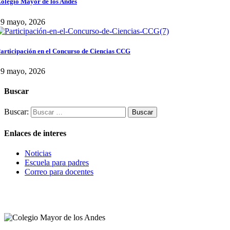
olegio Mayor de los Andes
29 mayo, 2026
articipación en el Concurso de Ciencias CCG
29 mayo, 2026
Buscar
Buscar:
Enlaces de interes
Noticias
Escuela para padres
Correo para docentes