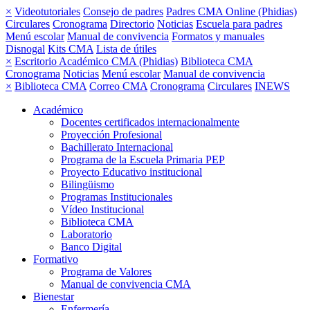
×
Videotutoriales
Consejo de padres
Padres CMA Online (Phidias)
Circulares
Cronograma
Directorio
Noticias
Escuela para padres
Menú escolar
Manual de convivencia
Formatos y manuales
Disnogal
Kits CMA
Lista de útiles
×
Escritorio Académico CMA (Phidias)
Biblioteca CMA
Cronograma
Noticias
Menú escolar
Manual de convivencia
×
Biblioteca CMA
Correo CMA
Cronograma
Circulares
INEWS
Académico
Docentes certificados internacionalmente
Proyección Profesional
Bachillerato Internacional
Programa de la Escuela Primaria PEP
Proyecto Educativo institucional
Bilingüismo
Programas Institucionales
Vídeo Institucional
Biblioteca CMA
Laboratorio
Banco Digital
Formativo
Programa de Valores
Manual de convivencia CMA
Bienestar
Enfermería