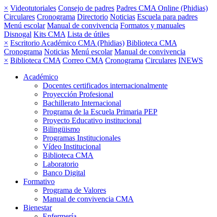
×
Videotutoriales
Consejo de padres
Padres CMA Online (Phidias)
Circulares
Cronograma
Directorio
Noticias
Escuela para padres
Menú escolar
Manual de convivencia
Formatos y manuales
Disnogal
Kits CMA
Lista de útiles
×
Escritorio Académico CMA (Phidias)
Biblioteca CMA
Cronograma
Noticias
Menú escolar
Manual de convivencia
×
Biblioteca CMA
Correo CMA
Cronograma
Circulares
INEWS
Académico
Docentes certificados internacionalmente
Proyección Profesional
Bachillerato Internacional
Programa de la Escuela Primaria PEP
Proyecto Educativo institucional
Bilingüismo
Programas Institucionales
Vídeo Institucional
Biblioteca CMA
Laboratorio
Banco Digital
Formativo
Programa de Valores
Manual de convivencia CMA
Bienestar
Enfermería