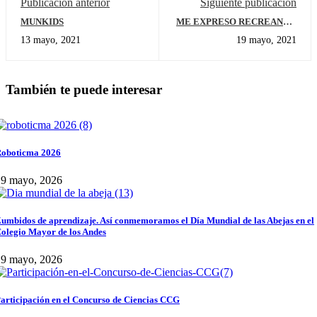
Publicación anterior
Siguiente publicación
MUNKIDS
ME EXPRESO RECREANDO
LA NATURALEZA
13 mayo, 2021
19 mayo, 2021
También te puede interesar
oboticma 2026
29 mayo, 2026
umbidos de aprendizaje. Así conmemoramos el Día Mundial de las Abejas en el
olegio Mayor de los Andes
29 mayo, 2026
articipación en el Concurso de Ciencias CCG