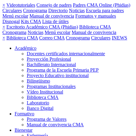
×
Videotutoriales
Consejo de padres
Padres CMA Online (Phidias)
Circulares
Cronograma
Directorio
Noticias
Escuela para padres
Menú escolar
Manual de convivencia
Formatos y manuales
Disnogal
Kits CMA
Lista de útiles
×
Escritorio Académico CMA (Phidias)
Biblioteca CMA
Cronograma
Noticias
Menú escolar
Manual de convivencia
×
Biblioteca CMA
Correo CMA
Cronograma
Circulares
INEWS
Académico
Docentes certificados internacionalmente
Proyección Profesional
Bachillerato Internacional
Programa de la Escuela Primaria PEP
Proyecto Educativo institucional
Bilingüismo
Programas Institucionales
Vídeo Institucional
Biblioteca CMA
Laboratorio
Banco Digital
Formativo
Programa de Valores
Manual de convivencia CMA
Bienestar
Enfermería