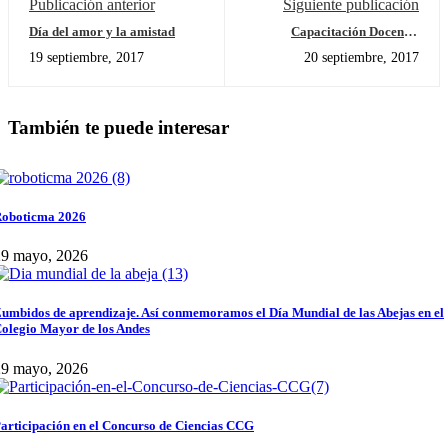
Publicación anterior
Siguiente publicación
Día del amor y la amistad
Capacitación Docentes
Preescolar Universidad de la
19 septiembre, 2017
20 septiembre, 2017
Sabana
También te puede interesar
oboticma 2026
29 mayo, 2026
umbidos de aprendizaje. Así conmemoramos el Día Mundial de las Abejas en el
olegio Mayor de los Andes
29 mayo, 2026
articipación en el Concurso de Ciencias CCG