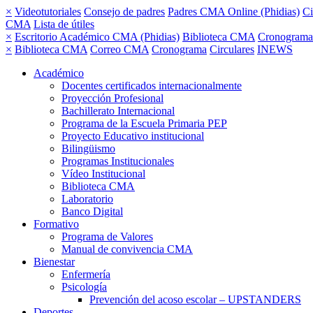
×
Videotutoriales
Consejo de padres
Padres CMA Online (Phidias)
Ci
CMA
Lista de útiles
×
Escritorio Académico CMA (Phidias)
Biblioteca CMA
Cronograma
×
Biblioteca CMA
Correo CMA
Cronograma
Circulares
INEWS
Académico
Docentes certificados internacionalmente
Proyección Profesional
Bachillerato Internacional
Programa de la Escuela Primaria PEP
Proyecto Educativo institucional
Bilingüismo
Programas Institucionales
Vídeo Institucional
Biblioteca CMA
Laboratorio
Banco Digital
Formativo
Programa de Valores
Manual de convivencia CMA
Bienestar
Enfermería
Psicología
Prevención del acoso escolar – UPSTANDERS
Deportes