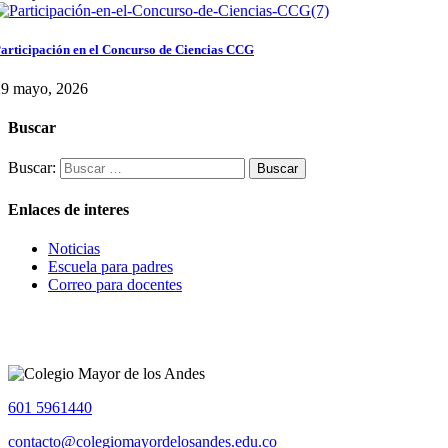
articipación en el Concurso de Ciencias CCG
29 mayo, 2026
Buscar
Buscar:
Enlaces de interes
Noticias
Escuela para padres
Correo para docentes
601 5961440
contacto@colegiomayordelosandes.edu.co