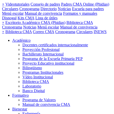
×
Videotutoriales
Consejo de padres
Padres CMA Online (Phidias)
Circulares
Cronograma
Directorio
Noticias
Escuela para padres
Menú escolar
Manual de convivencia
Formatos y manuales
Disnogal
Kits CMA
Lista de útiles
×
Escritorio Académico CMA (Phidias)
Biblioteca CMA
Cronograma
Noticias
Menú escolar
Manual de convivencia
×
Biblioteca CMA
Correo CMA
Cronograma
Circulares
INEWS
Académico
Docentes certificados internacionalmente
Proyección Profesional
Bachillerato Internacional
Programa de la Escuela Primaria PEP
Proyecto Educativo institucional
Bilingüismo
Programas Institucionales
Vídeo Institucional
Biblioteca CMA
Laboratorio
Banco Digital
Formativo
Programa de Valores
Manual de convivencia CMA
Bienestar
Enfermería