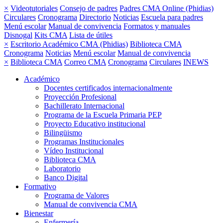
×
Videotutoriales
Consejo de padres
Padres CMA Online (Phidias)
Circulares
Cronograma
Directorio
Noticias
Escuela para padres
Menú escolar
Manual de convivencia
Formatos y manuales
Disnogal
Kits CMA
Lista de útiles
×
Escritorio Académico CMA (Phidias)
Biblioteca CMA
Cronograma
Noticias
Menú escolar
Manual de convivencia
×
Biblioteca CMA
Correo CMA
Cronograma
Circulares
INEWS
Académico
Docentes certificados internacionalmente
Proyección Profesional
Bachillerato Internacional
Programa de la Escuela Primaria PEP
Proyecto Educativo institucional
Bilingüismo
Programas Institucionales
Vídeo Institucional
Biblioteca CMA
Laboratorio
Banco Digital
Formativo
Programa de Valores
Manual de convivencia CMA
Bienestar
Enfermería