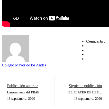
Compartir:
Colegio Mayor de los Andes
Publicación anterior
Siguiente publicación
Lanzamiento del PRAE
EL PLACER DE LEER-
Challenge 2020-2021 Colegio
PREESCOLAR
18 septiembre, 2020
18 septiembre, 2020
Mayor de los Andes