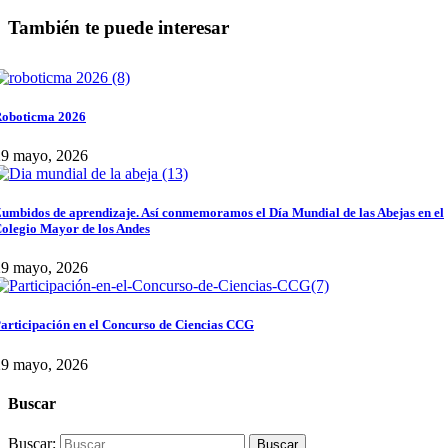
También te puede interesar
oboticma 2026
29 mayo, 2026
umbidos de aprendizaje. Así conmemoramos el Día Mundial de las Abejas en el
olegio Mayor de los Andes
29 mayo, 2026
articipación en el Concurso de Ciencias CCG
29 mayo, 2026
Buscar
Buscar: