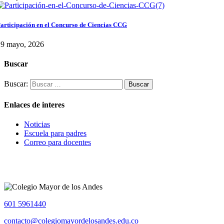
articipación en el Concurso de Ciencias CCG
29 mayo, 2026
Buscar
Buscar:
Enlaces de interes
Noticias
Escuela para padres
Correo para docentes
601 5961440
contacto@colegiomayordelosandes.edu.co