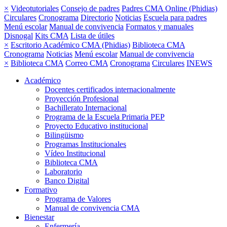
×
Videotutoriales
Consejo de padres
Padres CMA Online (Phidias)
Circulares
Cronograma
Directorio
Noticias
Escuela para padres
Menú escolar
Manual de convivencia
Formatos y manuales
Disnogal
Kits CMA
Lista de útiles
×
Escritorio Académico CMA (Phidias)
Biblioteca CMA
Cronograma
Noticias
Menú escolar
Manual de convivencia
×
Biblioteca CMA
Correo CMA
Cronograma
Circulares
INEWS
Académico
Docentes certificados internacionalmente
Proyección Profesional
Bachillerato Internacional
Programa de la Escuela Primaria PEP
Proyecto Educativo institucional
Bilingüismo
Programas Institucionales
Vídeo Institucional
Biblioteca CMA
Laboratorio
Banco Digital
Formativo
Programa de Valores
Manual de convivencia CMA
Bienestar
Enfermería