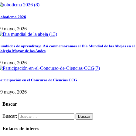
oboticma 2026
29 mayo, 2026
umbidos de aprendizaje. Así conmemoramos el Día Mundial de las Abejas en el
olegio Mayor de los Andes
29 mayo, 2026
articipación en el Concurso de Ciencias CCG
29 mayo, 2026
Buscar
Buscar:
Enlaces de interes