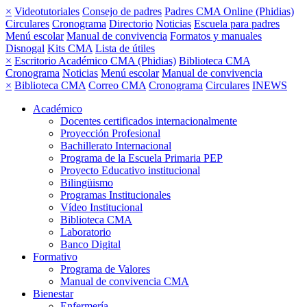
×
Videotutoriales
Consejo de padres
Padres CMA Online (Phidias)
Circulares
Cronograma
Directorio
Noticias
Escuela para padres
Menú escolar
Manual de convivencia
Formatos y manuales
Disnogal
Kits CMA
Lista de útiles
×
Escritorio Académico CMA (Phidias)
Biblioteca CMA
Cronograma
Noticias
Menú escolar
Manual de convivencia
×
Biblioteca CMA
Correo CMA
Cronograma
Circulares
INEWS
Académico
Docentes certificados internacionalmente
Proyección Profesional
Bachillerato Internacional
Programa de la Escuela Primaria PEP
Proyecto Educativo institucional
Bilingüismo
Programas Institucionales
Vídeo Institucional
Biblioteca CMA
Laboratorio
Banco Digital
Formativo
Programa de Valores
Manual de convivencia CMA
Bienestar
Enfermería