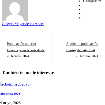
Compartir:
Colegio Mayor de los Andes
Publicación anterior
Siguiente publicación
La percepción del arte desde el
Closing Activity: Unit of
lenguaje del rostro.
Inquiry #3 Transition
26 febrero, 2024
26 febrero, 2024
También te puede interesar
oboticma 2026
29 mayo, 2026