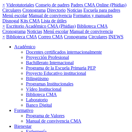
×
Videotutoriales
Consejo de padres
Padres CMA Online (Phidias)
Circulares
Cronograma
Directorio
Noticias
Escuela para padres
Menú escolar
Manual de convivencia
Formatos y manuales
Disnogal
Kits CMA
Lista de útiles
×
Escritorio Académico CMA (Phidias)
Biblioteca CMA
Cronograma
Noticias
Menú escolar
Manual de convivencia
×
Biblioteca CMA
Correo CMA
Cronograma
Circulares
INEWS
Académico
Docentes certificados internacionalmente
Proyección Profesional
Bachillerato Internacional
Programa de la Escuela Primaria PEP
Proyecto Educativo institucional
Bilingüismo
Programas Institucionales
Vídeo Institucional
Biblioteca CMA
Laboratorio
Banco Digital
Formativo
Programa de Valores
Manual de convivencia CMA
Bienestar
Enfermería