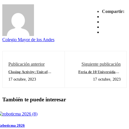
Compartir:
Colegio Mayor de los Andes
Publicación anterior
Siguiente publicación
Closing Activity: Unit of
Feria de 10 Universidades
Inquiry # 1 Elementary
Internacionales - KIC
17 octubre, 2023
17 octubre, 2023
UnivAssist
También te puede interesar
oboticma 2026