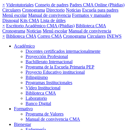
×
Videotutoriales
Consejo de padres
Padres CMA Online (Phidias)
Circulares
Cronograma
Directorio
Noticias
Escuela para padres
Menú escolar
Manual de convivencia
Formatos y manuales
Disnogal
Kits CMA
Lista de útiles
×
Escritorio Académico CMA (Phidias)
Biblioteca CMA
Cronograma
Noticias
Menú escolar
Manual de convivencia
×
Biblioteca CMA
Correo CMA
Cronograma
Circulares
INEWS
Académico
Docentes certificados internacionalmente
Proyección Profesional
Bachillerato Internacional
Programa de la Escuela Primaria PEP
Proyecto Educativo institucional
Bilingüismo
Programas Institucionales
Vídeo Institucional
Biblioteca CMA
Laboratorio
Banco Digital
Formativo
Programa de Valores
Manual de convivencia CMA
Bienestar
Enfermería