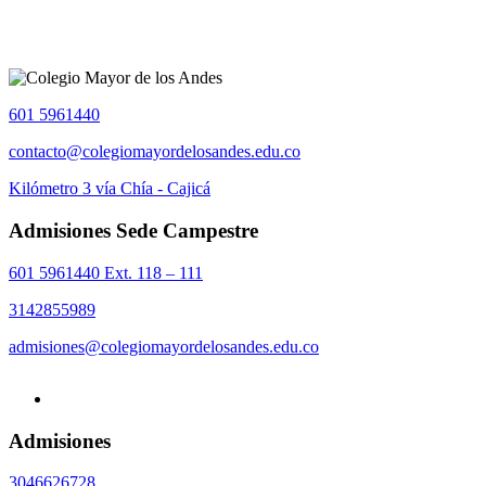
601 5961440
contacto@colegiomayordelosandes.edu.co
Kilómetro 3 vía Chía - Cajicá
Admisiones Sede Campestre
601 5961440 Ext. 118 – 111
3142855989
admisiones@colegiomayordelosandes.edu.co
Admisiones
3046626728