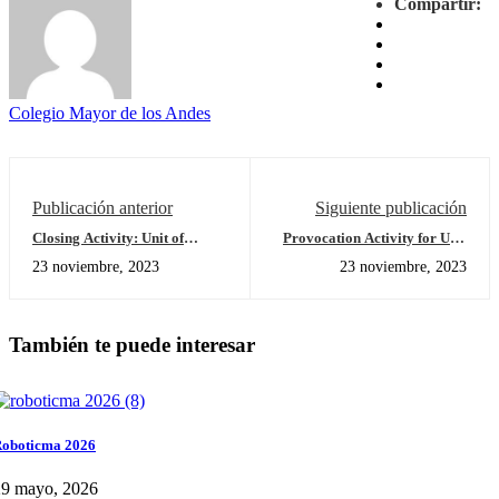
Compartir:
Colegio Mayor de los Andes
Publicación anterior
Siguiente publicación
Closing Activity: Unit of
Provocation Activity for Unit
Inquiry # 1 Kindergarten
of Inquiry #2: Growing up-
23 noviembre, 2023
23 noviembre, 2023
Nursery
También te puede interesar
oboticma 2026
29 mayo, 2026