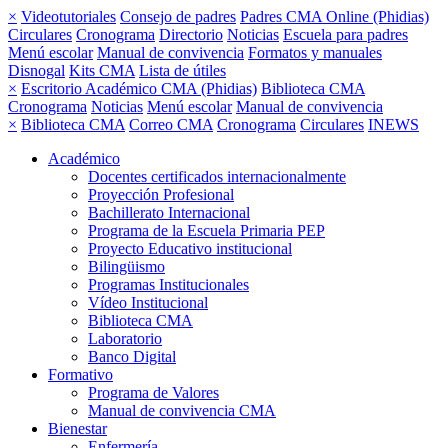
×
Videotutoriales
Consejo de padres
Padres CMA Online (Phidias)
Circulares
Cronograma
Directorio
Noticias
Escuela para padres
Menú escolar
Manual de convivencia
Formatos y manuales
Disnogal
Kits CMA
Lista de útiles
×
Escritorio Académico CMA (Phidias)
Biblioteca CMA
Cronograma
Noticias
Menú escolar
Manual de convivencia
×
Biblioteca CMA
Correo CMA
Cronograma
Circulares
INEWS
Académico
Docentes certificados internacionalmente
Proyección Profesional
Bachillerato Internacional
Programa de la Escuela Primaria PEP
Proyecto Educativo institucional
Bilingüismo
Programas Institucionales
Vídeo Institucional
Biblioteca CMA
Laboratorio
Banco Digital
Formativo
Programa de Valores
Manual de convivencia CMA
Bienestar
Enfermería