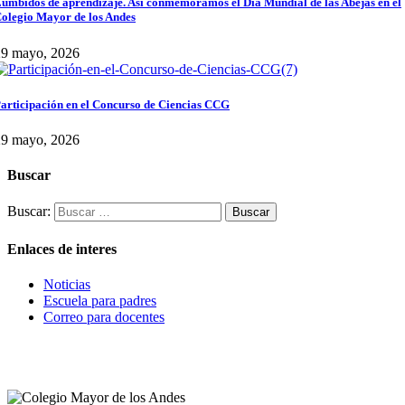
umbidos de aprendizaje. Así conmemoramos el Día Mundial de las Abejas en el
olegio Mayor de los Andes
29 mayo, 2026
articipación en el Concurso de Ciencias CCG
29 mayo, 2026
Buscar
Buscar:
Enlaces de interes
Noticias
Escuela para padres
Correo para docentes