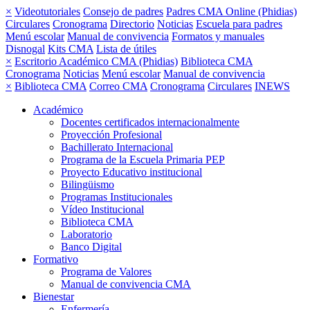
×
Videotutoriales
Consejo de padres
Padres CMA Online (Phidias)
Circulares
Cronograma
Directorio
Noticias
Escuela para padres
Menú escolar
Manual de convivencia
Formatos y manuales
Disnogal
Kits CMA
Lista de útiles
×
Escritorio Académico CMA (Phidias)
Biblioteca CMA
Cronograma
Noticias
Menú escolar
Manual de convivencia
×
Biblioteca CMA
Correo CMA
Cronograma
Circulares
INEWS
Académico
Docentes certificados internacionalmente
Proyección Profesional
Bachillerato Internacional
Programa de la Escuela Primaria PEP
Proyecto Educativo institucional
Bilingüismo
Programas Institucionales
Vídeo Institucional
Biblioteca CMA
Laboratorio
Banco Digital
Formativo
Programa de Valores
Manual de convivencia CMA
Bienestar
Enfermería