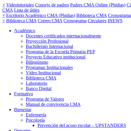
×
Videotutoriales
Consejo de padres
Padres CMA Online (Phidias)
Ci
CMA
Lista de útiles
×
Escritorio Académico CMA (Phidias)
Biblioteca CMA
Cronograma
×
Biblioteca CMA
Correo CMA
Cronograma
Circulares
INEWS
Académico
Docentes certificados internacionalmente
Proyección Profesional
Bachillerato Internacional
Programa de la Escuela Primaria PEP
Proyecto Educativo institucional
Bilingüismo
Programas Institucionales
Vídeo Institucional
Biblioteca CMA
Laboratorio
Banco Digital
Formativo
Programa de Valores
Manual de convivencia CMA
Bienestar
Enfermería
Psicología
Prevención del acoso escolar – UPSTANDERS
Deportes