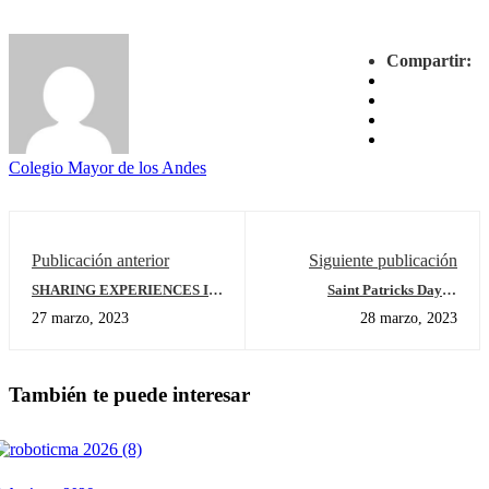
Compartir:
Colegio Mayor de los Andes
Publicación anterior
Siguiente publicación
SHARING EXPERIENCES IN
Saint Patricks Day at
THE P.E. CLASS WITH
Elementary School
27 marzo, 2023
28 marzo, 2023
STEVEN C. FOSTER
ELEMENTARY SCHOOL IN
DALLAS, UNITED STATES
También te puede interesar