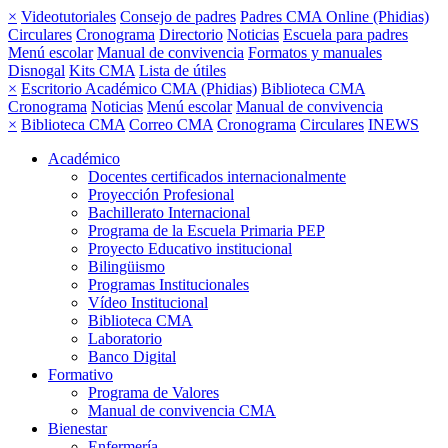
×
Videotutoriales
Consejo de padres
Padres CMA Online (Phidias)
Circulares
Cronograma
Directorio
Noticias
Escuela para padres
Menú escolar
Manual de convivencia
Formatos y manuales
Disnogal
Kits CMA
Lista de útiles
×
Escritorio Académico CMA (Phidias)
Biblioteca CMA
Cronograma
Noticias
Menú escolar
Manual de convivencia
×
Biblioteca CMA
Correo CMA
Cronograma
Circulares
INEWS
Académico
Docentes certificados internacionalmente
Proyección Profesional
Bachillerato Internacional
Programa de la Escuela Primaria PEP
Proyecto Educativo institucional
Bilingüismo
Programas Institucionales
Vídeo Institucional
Biblioteca CMA
Laboratorio
Banco Digital
Formativo
Programa de Valores
Manual de convivencia CMA
Bienestar
Enfermería