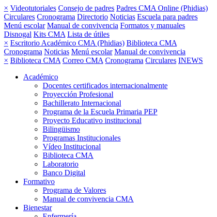
×
Videotutoriales
Consejo de padres
Padres CMA Online (Phidias)
Circulares
Cronograma
Directorio
Noticias
Escuela para padres
Menú escolar
Manual de convivencia
Formatos y manuales
Disnogal
Kits CMA
Lista de útiles
×
Escritorio Académico CMA (Phidias)
Biblioteca CMA
Cronograma
Noticias
Menú escolar
Manual de convivencia
×
Biblioteca CMA
Correo CMA
Cronograma
Circulares
INEWS
Académico
Docentes certificados internacionalmente
Proyección Profesional
Bachillerato Internacional
Programa de la Escuela Primaria PEP
Proyecto Educativo institucional
Bilingüismo
Programas Institucionales
Vídeo Institucional
Biblioteca CMA
Laboratorio
Banco Digital
Formativo
Programa de Valores
Manual de convivencia CMA
Bienestar
Enfermería