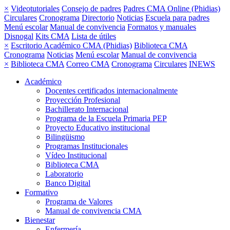
×
Videotutoriales
Consejo de padres
Padres CMA Online (Phidias)
Circulares
Cronograma
Directorio
Noticias
Escuela para padres
Menú escolar
Manual de convivencia
Formatos y manuales
Disnogal
Kits CMA
Lista de útiles
×
Escritorio Académico CMA (Phidias)
Biblioteca CMA
Cronograma
Noticias
Menú escolar
Manual de convivencia
×
Biblioteca CMA
Correo CMA
Cronograma
Circulares
INEWS
Académico
Docentes certificados internacionalmente
Proyección Profesional
Bachillerato Internacional
Programa de la Escuela Primaria PEP
Proyecto Educativo institucional
Bilingüismo
Programas Institucionales
Vídeo Institucional
Biblioteca CMA
Laboratorio
Banco Digital
Formativo
Programa de Valores
Manual de convivencia CMA
Bienestar
Enfermería