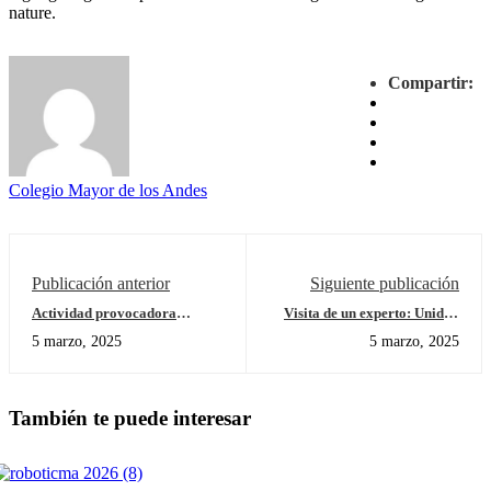
nature.
Compartir:
Colegio Mayor de los Andes
Publicación anterior
Siguiente publicación
Actividad provocadora
Visita de un experto: Unidad
Unidad de Indagación N°4:
de Indagación "Cómo nos
5 marzo, 2025
5 marzo, 2025
"Cómo funciona el mundo",
expresamos"
grado cuarto
También te puede interesar