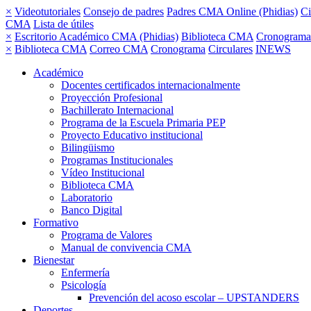
×
Videotutoriales
Consejo de padres
Padres CMA Online (Phidias)
Ci
CMA
Lista de útiles
×
Escritorio Académico CMA (Phidias)
Biblioteca CMA
Cronograma
×
Biblioteca CMA
Correo CMA
Cronograma
Circulares
INEWS
Académico
Docentes certificados internacionalmente
Proyección Profesional
Bachillerato Internacional
Programa de la Escuela Primaria PEP
Proyecto Educativo institucional
Bilingüismo
Programas Institucionales
Vídeo Institucional
Biblioteca CMA
Laboratorio
Banco Digital
Formativo
Programa de Valores
Manual de convivencia CMA
Bienestar
Enfermería
Psicología
Prevención del acoso escolar – UPSTANDERS
Deportes