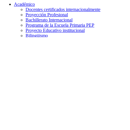
Académico
Docentes certificados internacionalmente
Proyección Profesional
Bachillerato Internacional
Programa de la Escuela Primaria PEP
Proyecto Educativo institucional
Bilingüismo
Programas Institucionales
Vídeo Institucional
Biblioteca CMA
Laboratorio
Banco Digital
Formativo
Programa de Valores
Manual de convivencia CMA
Bienestar
Enfermería
Psicología
Prevención del acoso escolar – UPSTANDERS
Deportes
Clases extra
Administrativo
Cartera
Comedor
Transporte