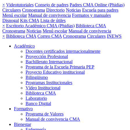
×
Videotutoriales
Consejo de padres
Padres CMA Online (Phidias)
Circulares
Cronograma
Directorio
Noticias
Escuela para padres
Menú escolar
Manual de convivencia
Formatos y manuales
Disnogal
Kits CMA
Lista de útiles
×
Escritorio Académico CMA (Phidias)
Biblioteca CMA
Cronograma
Noticias
Menú escolar
Manual de convivencia
×
Biblioteca CMA
Correo CMA
Cronograma
Circulares
INEWS
Académico
Docentes certificados internacionalmente
Proyección Profesional
Bachillerato Internacional
Programa de la Escuela Primaria PEP
Proyecto Educativo institucional
Bilingüismo
Programas Institucionales
Vídeo Institucional
Biblioteca CMA
Laboratorio
Banco Digital
Formativo
Programa de Valores
Manual de convivencia CMA
Bienestar
Enfermería